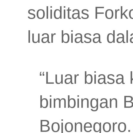
soliditas Fo
luar biasa d
“Luar biasa
bimbingan B
Bojonegoro.