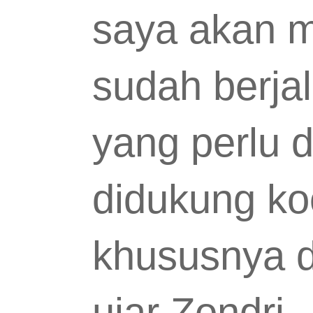
saya akan m
sudah berja
yang perlu 
didukung koo
khususnya d
ujar Zondri.