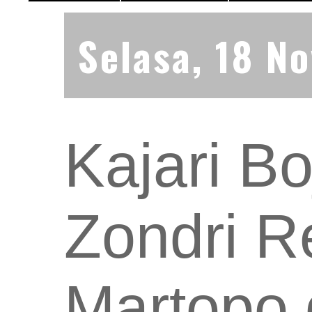
Selasa, 18 N
Kajari B
Zondri R
Martopo