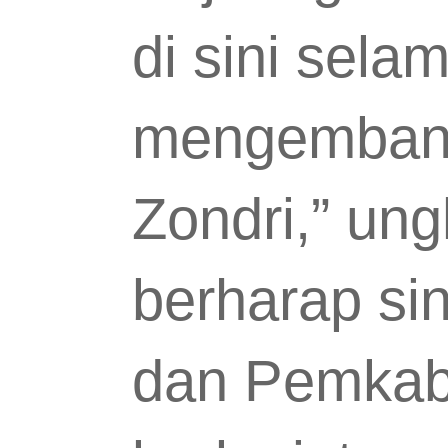
di sini sela
mengemban 
Zondri,” un
berharap si
dan Pemkab 