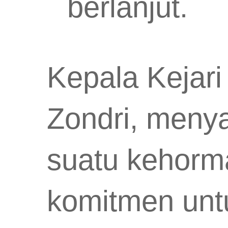
berlanjut.
Kepala Kejari
Zondri, meny
suatu kehorm
komitmen unt