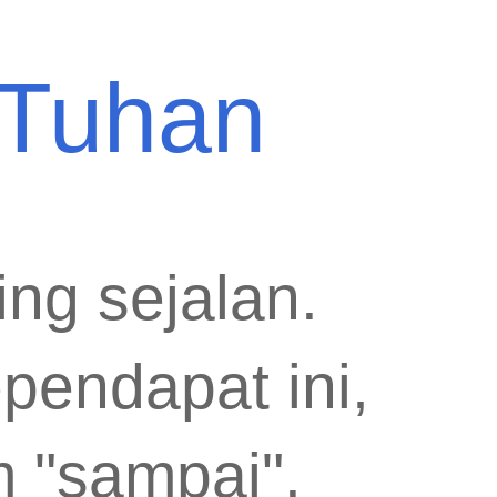
 Tuhan
ing sejalan.
endapat ini,
m "sampai".