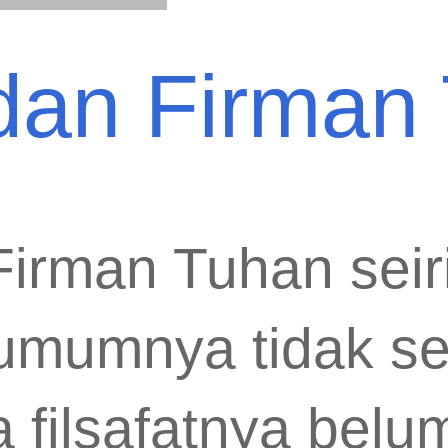
 dan Firman
Firman Tuhan seir
umumnya tidak sep
 filsafatnya belu