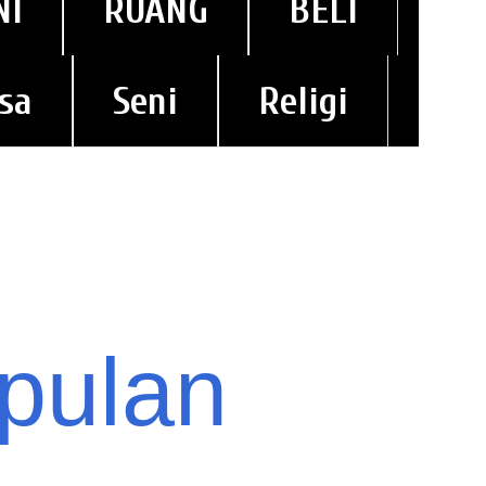
NI
RUANG
BELI
sa
Seni
Religi
pulan