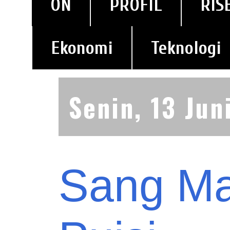
ON
PROFIL
RIS
Ekonomi
Teknologi
Senin, 13 Jun
Sang Ma