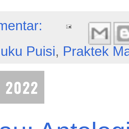
mentar:
uku Puisi
,
Praktek Ma
i 2022