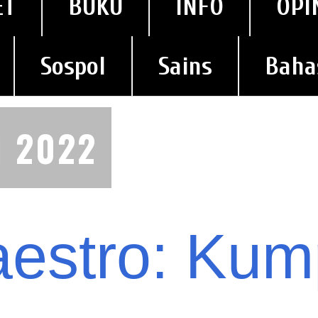
ET
BUKU
INFO
OPI
Sospol
Sains
Baha
i 2022
estro: Kum