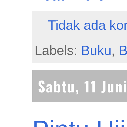
Tidak ada ko
Labels:
Buku
,
B
Sabtu, 11 Jun