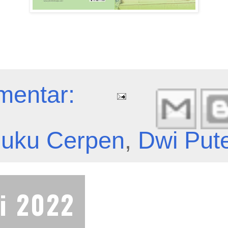
mentar:
uku Cerpen
,
Dwi Put
ni 2022