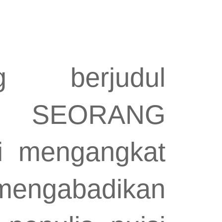
 berjudul
I SEORANG
i mengangkat
ngabadikan