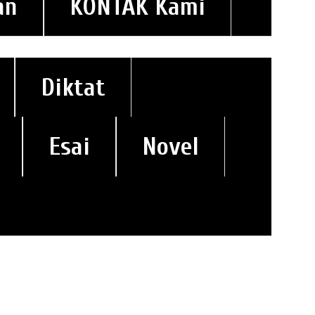
an
KONTAK Kami
Diktat
Esai
Novel