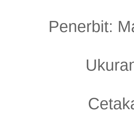
Penerbit: M
Ukuran
Cetaka