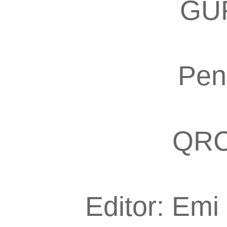
GU
Penu
QRC
Editor: Emi