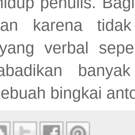
dup penulis. Bagi 
ihan karena tida
yang verbal seper
abadikan banyak
ebuah bingkai anto