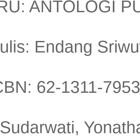
RU: ANTOLOGI PU
lis: Endang Sriw
BN: 62-1311-7953
 Sudarwati, Yonat