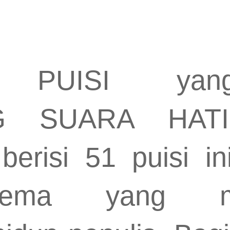
 PUISI yang
G SUARA HAT
erisi 51 puisi in
tema yang me