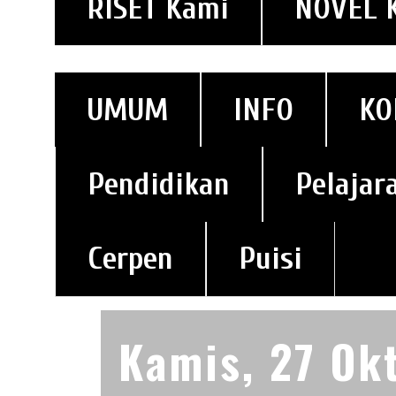
RISET Kami
NOVEL 
UMUM
INFO
KO
Pendidikan
Pelajar
Cerpen
Puisi
Kamis, 27 Ok