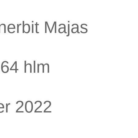
nerbit Majas
 64 hlm
er 2022