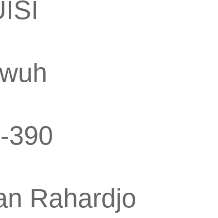
ISI
uwuh
-390
han Rahardjo