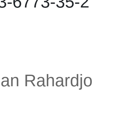
3-6773-35-2
han Rahardjo