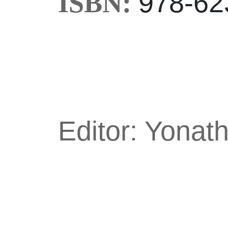
978-62
ISBN:
Editor: Yonat