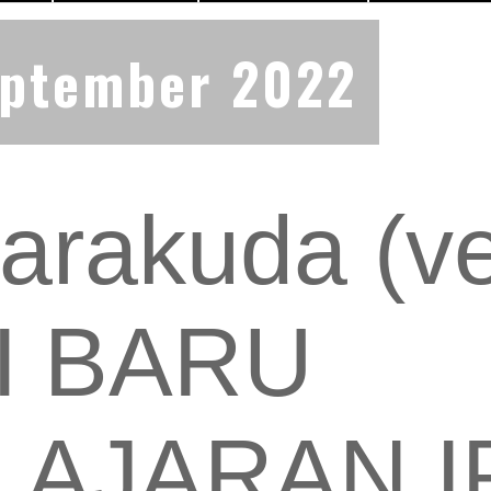
eptember 2022
arakuda (v
I BARU
AJARAN I