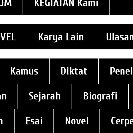
OM
KEGIATAN Kami
VEL
Karya Lain
Ulasa
Kamus
Diktat
Penel
an
Sejarah
Biografi
n
Esai
Novel
Cerp