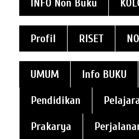
INFO Non Buku
KOL
Profil
RISET
NO
UMUM
Info BUKU
Pendidikan
Pelajar
Prakarya
Perjalana