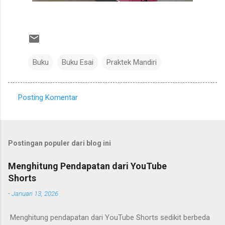
Buku
Buku Esai
Praktek Mandiri
Posting Komentar
K
o
m
Postingan populer dari blog ini
e
n
Menghitung Pendapatan dari YouTube
Shorts
t
a
-
Januari 13, 2026
r
Menghitung pendapatan dari YouTube Shorts sedikit berbeda