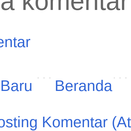
da komentar
entar
 Baru
Beranda
osting Komentar (A