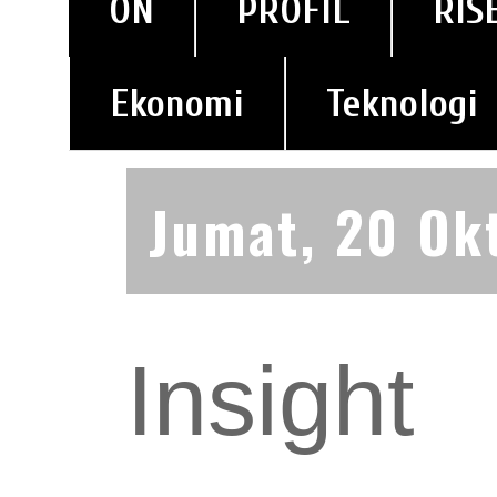
ON
PROFIL
RIS
Ekonomi
Teknologi
Jumat, 20 Ok
Insight