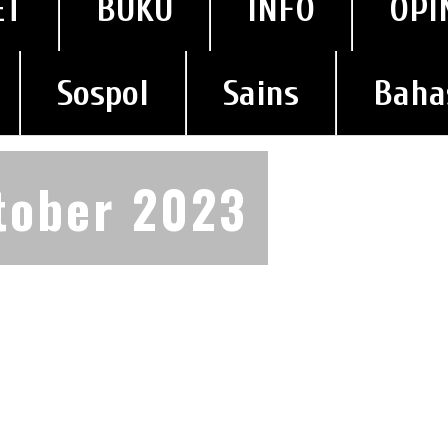
ET
BUKU
INFO
OPI
Sospol
Sains
Baha
tober 2023