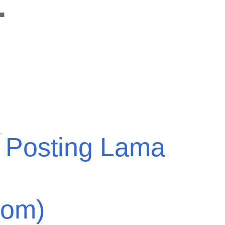
:
Posting Lama
tom)