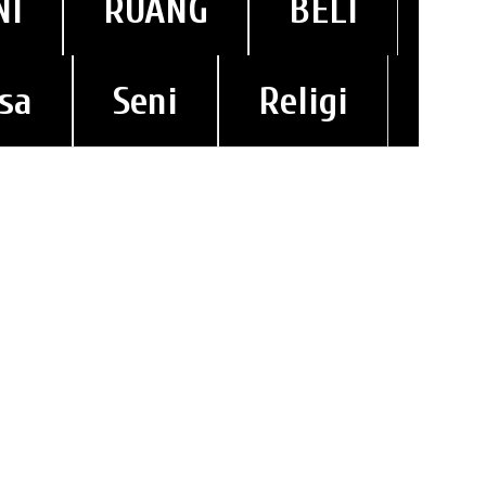
NI
RUANG
BELI
sa
Seni
Religi