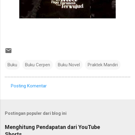
Buku
Buku Cerpen
Buku Novel
Praktek Mandiri
Posting Komentar
K
o
m
Postingan populer dari blog ini
e
n
Menghitung Pendapatan dari YouTube
Shorts
t