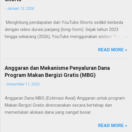
a
-
Januari 13, 2026
r
Menghitung pendapatan dari YouTube Shorts sedikit berbeda
dengan video durasi panjang (long-form). Sejak tahun 2023
hingga sekarang (2026), YouTube menggunakan sistem "Pool
Iklan Shorts" atau penampungan dana global.
READ MORE »
Anggaran dan Mekanisme Penyaluran Dana
Program Makan Bergizi Gratis (MBG)
-
Desember 11, 2025
Anggaran Dana MBG (Estimasi Awal) Anggaran untuk program
Makan Bergizi Gratis direncanakan secara bertahap dan
memerlukan alokasi dana yang sangat besar:
READ MORE »