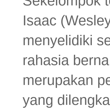
Sekelompok te
Isaac (Wesley
menyelidiki s
rahasia berna
merupakan pen
yang dilengkap