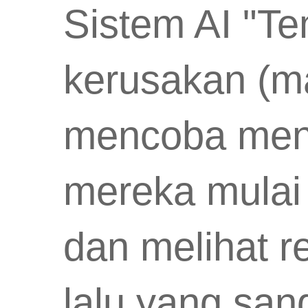
Sistem AI "T
kerusakan (ma
mencoba menca
mereka mulai
dan melihat r
lalu yang san