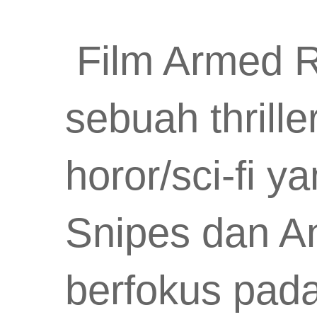
Film Armed R
sebuah thrill
horor/sci-fi y
Snipes dan A
berfokus pada