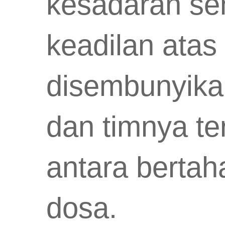
kesadaran se
keadilan atas
disembunyikan 
dan timnya te
antara berta
dosa.