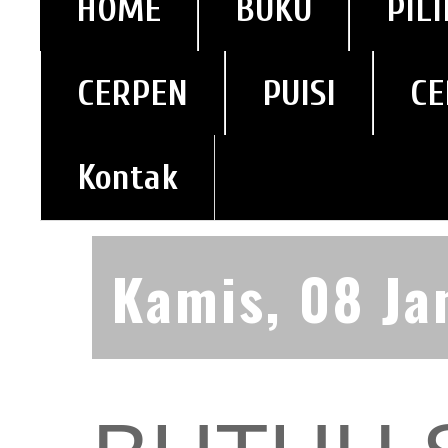
HOME
BUKU
PIL
CERPEN
PUISI
CE
Kontak
Kamis, 08 Ja