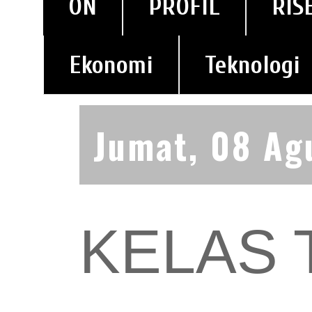
ON
PROFIL
RIS
Ekonomi
Teknologi
Jumat, 08 Ag
KELAS 