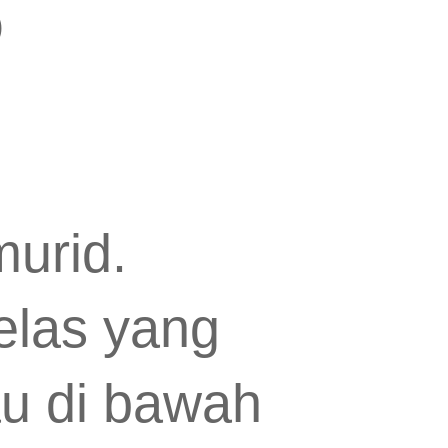
O
murid.
elas yang
au di bawah