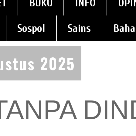
ET
BUKU
INFO
OPI
Sospol
Sains
Baha
ustus 2025
TANPA DIN