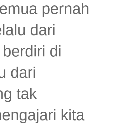
 semua pernah
lalu dari
berdiri di
u dari
ng tak
engajari kita