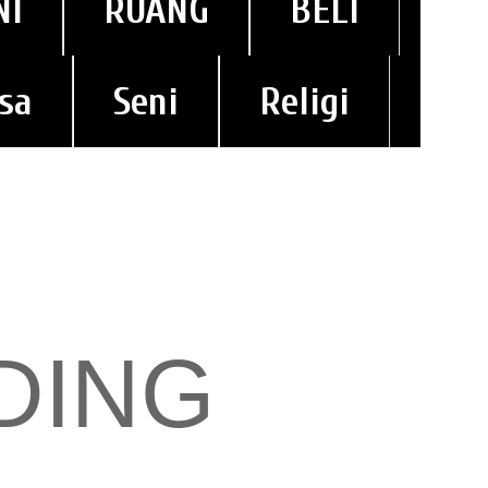
NI
RUANG
BELI
sa
Seni
Religi
DING