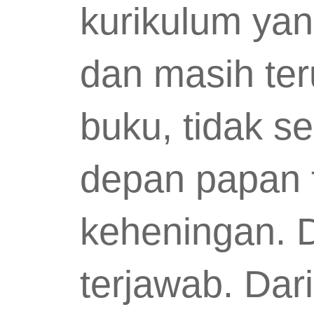
kurikulum yan
dan masih teru
buku, tidak se
depan papan t
keheningan. D
terjawab. Dar