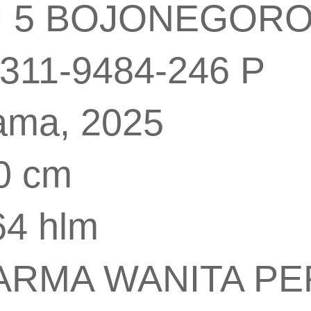
I 5 BOJONEGOR
311-9484-246 P
tama, 2025
20 cm
264 hlm
: DARMA WANITA 