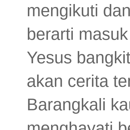
mengikuti da
berarti masuk
Yesus bangkit
akan cerita te
Barangkali k
menghayati b