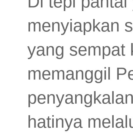
Di tepi panta
menyiapkan s
yang sempat k
memanggil Pe
penyangkalan
hatinya melal