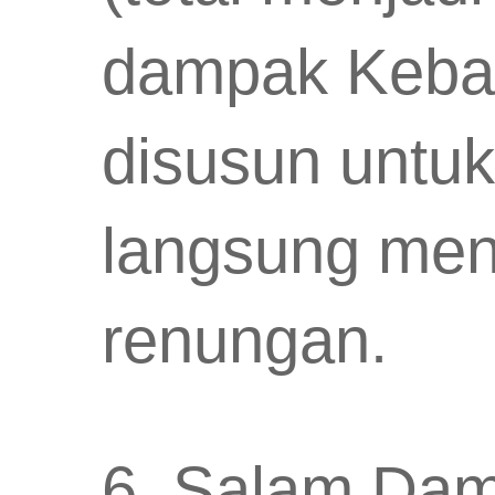
dampak Keban
disusun untuk 
langsung menga
renungan.
6. Salam Dam