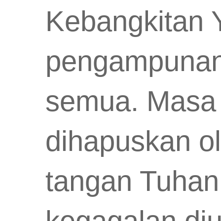
Kebangkitan
pengampunan y
semua. Masa l
dihapuskan ol
tangan Tuhan
kegagalan di