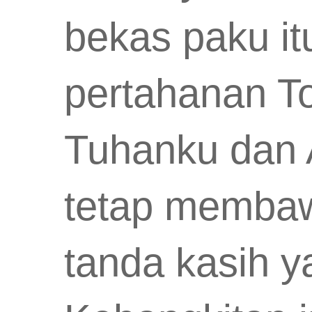
bekas paku it
pertahanan To
Tuhanku dan A
tetap membaw
tanda kasih y