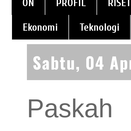
ON
PROFIL
RISET
Ekonomi
Teknologi
Sabtu, 04 Ap
Paskah