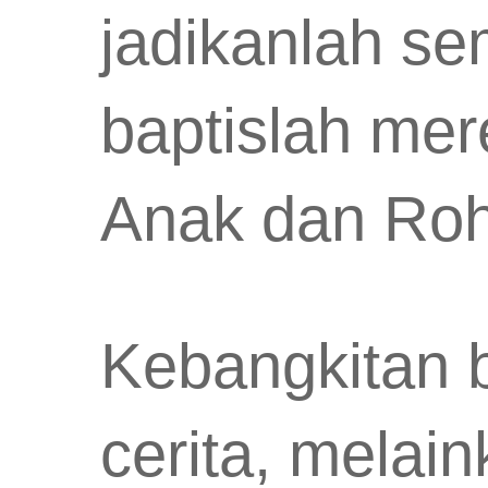
jadikanlah s
baptislah me
Anak dan Roh
Kebangkitan b
cerita, melai