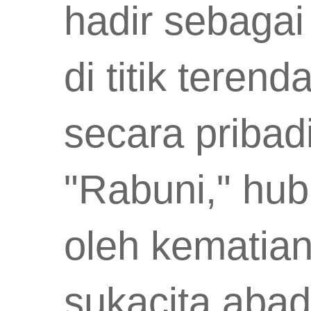
hadir sebaga
di titik tere
secara pribad
"Rabuni," hu
oleh kematian
sukacita abad