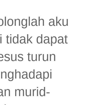
olonglah aku
i tidak dapat
esus turun
enghadapi
an murid-