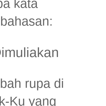
pa kata
 bahasan:
imuliakan
bah rupa di
ak-Ku yang