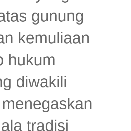
 atas gunung
an kemuliaan
p hukum
g diwakili
a menegaskan
ala tradisi