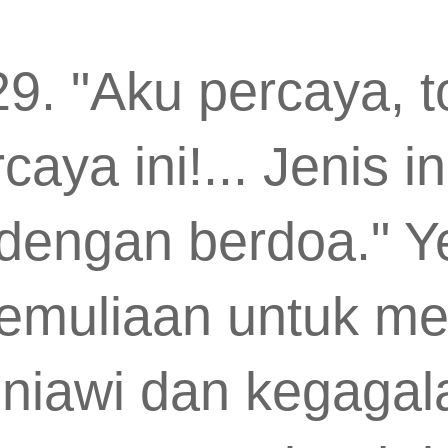
9. "Aku percaya, t
caya ini!... Jenis in
i dengan berdoa." Y
kemuliaan untuk m
niawi dan kegagal