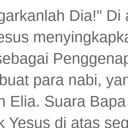
garkanlah Dia!" Di
 Yesus menyingkapk
sebagai Penggena
buat para nabi, yan
n Elia. Suara Bap
k Yesus di atas seg