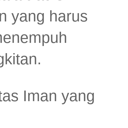
an yang harus
 menempuh
kitan.
as Iman yang