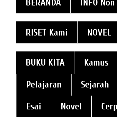
BERANDA
INFO Non
RISET Kami
NOVEL
BUKU KITA
Kamus
Pelajaran
Sejarah
Esai
Novel
Cer