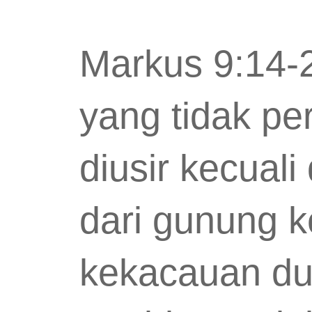
Markus 9:14-2
yang tidak per
diusir kecual
dari gunung 
kekacauan du