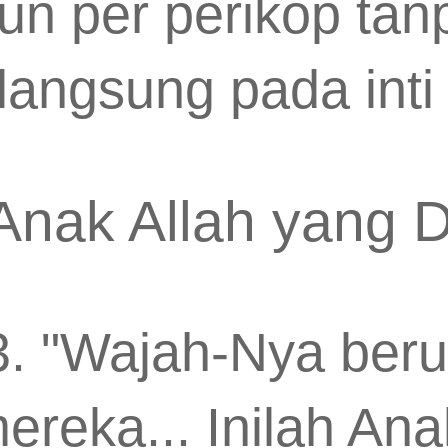
sun per perikop tan
langsung pada inti
Anak Allah yang D
. "Wajah-Nya beru
reka... Inilah An