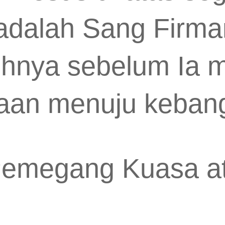
 adalah Sang Firm
nuhnya sebelum Ia
taan menuju kebang
Pemegang Kuasa at