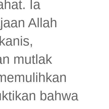
hat. Ia
aan Allah
kanis,
an mutlak
 memulihkan
uktikan bahwa