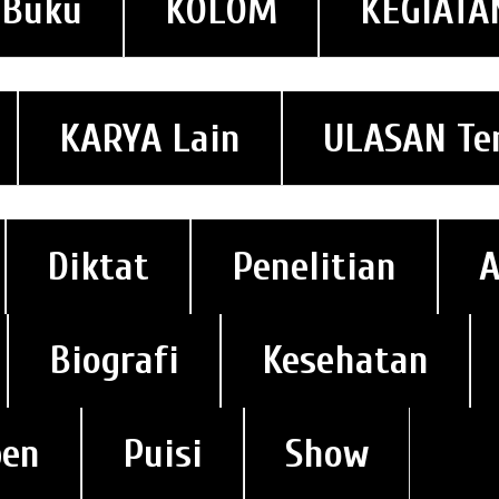
 Buku
KOLOM
KEGIATA
KARYA Lain
ULASAN Te
Diktat
Penelitian
Biografi
Kesehatan
pen
Puisi
Show