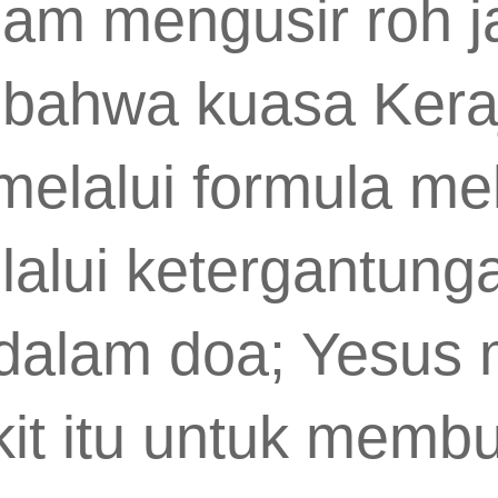
am mengusir roh ja
bahwa kuasa Keraj
 melalui formula me
alui ketergantung
 dalam doa; Yesus
it itu untuk memb