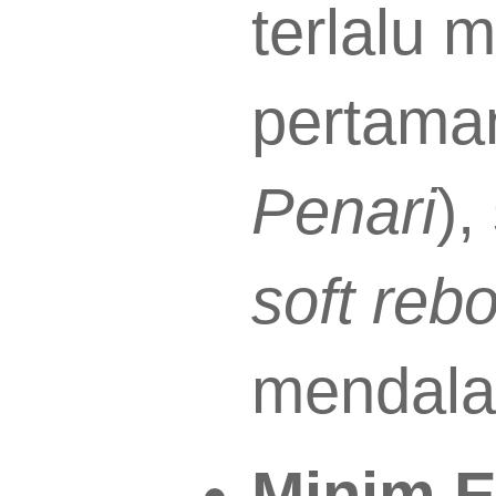
terlalu m
pertama
Penari
),
soft reb
mendal
Minim E