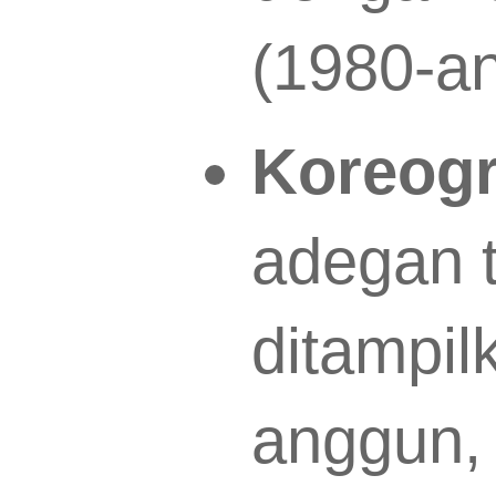
(1980-an
Koreogra
adegan t
ditampil
anggun, 