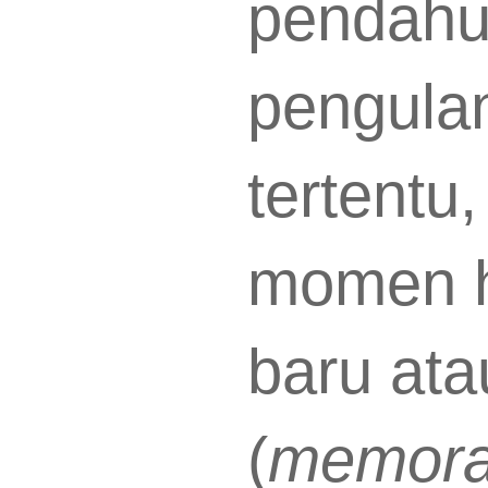
pendahu
pengula
tertentu
momen h
baru ata
(
memora