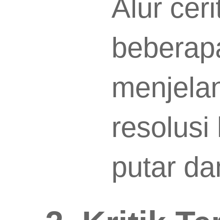
Alur cer
beberap
menjela
resolusi 
putar da