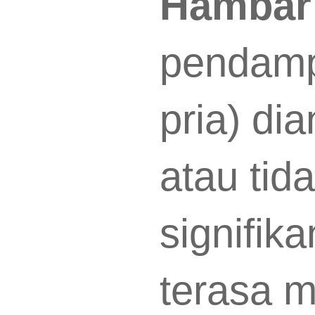
Hambar
pendamp
pria) di
atau tid
signifik
terasa 