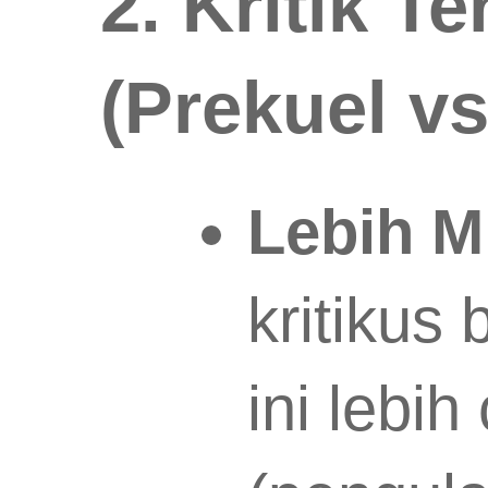
​2. Kritik 
(Prekuel v
Lebih M
kritikus
ini lebi