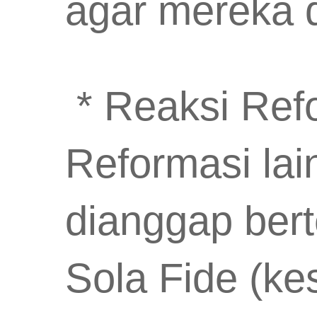
agar mereka d
* Reaksi Refo
Reformasi lai
dianggap ber
Sola Fide (ke