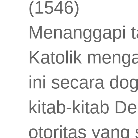
(1546)
Menanggapi t
Katolik menga
ini secara d
kitab-kitab D
otoritas yang