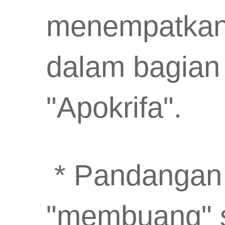
menempatkan 
dalam bagian 
"Apokrifa".
* Pandangan L
"membuang" 