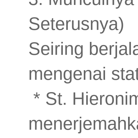
Seterusnya)
Seiring berja
mengenai statu
* St. Hieroni
menerjemahka