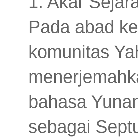
1. Akar Sejar
Pada abad ke
komunitas Yah
menerjemahka
bahasa Yunani
sebagai Septu