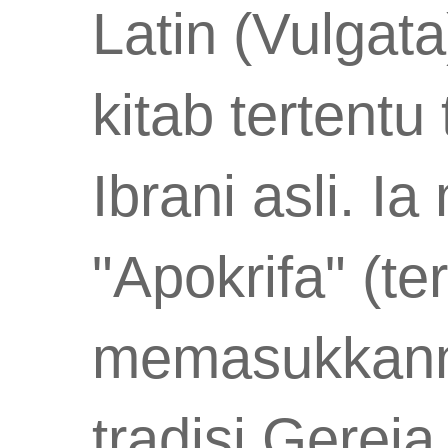
Latin (Vulgat
kitab tertent
Ibrani asli. 
"Apokrifa" (t
memasukkanny
tradisi Gereja