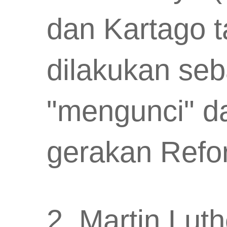
dan Kartago t
dilakukan seb
"mengunci" da
gerakan Refor
2. Martin Lut