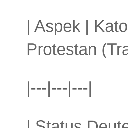
| Aspek | Kato
Protestan (Tra
|---|---|---|
| Status Deut