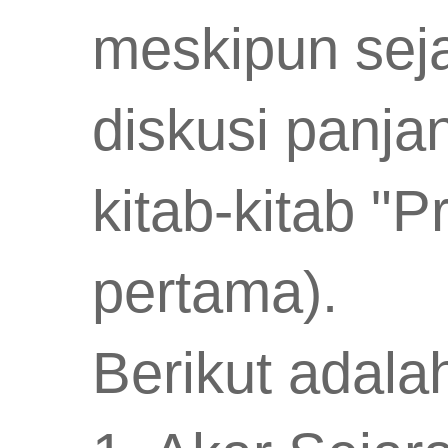
meskipun sej
diskusi panj
kitab-kitab "
pertama).
Berikut adala