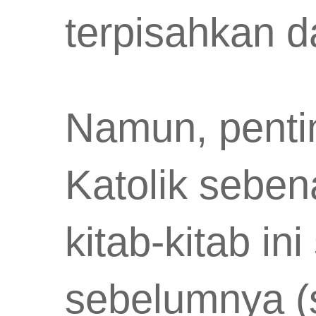
terpisahkan da
Namun, penti
Katolik sebe
kitab-kitab i
sebelumnya (s