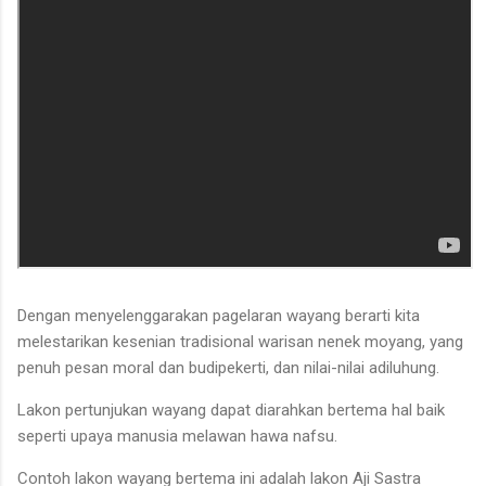
Dengan menyelenggarakan pagelaran wayang berarti kita
melestarikan kesenian tradisional warisan nenek moyang, yang
penuh pesan moral dan budipekerti, dan nilai-nilai adiluhung.
Lakon pertunjukan wayang dapat diarahkan bertema hal baik
seperti upaya manusia melawan hawa nafsu.
Contoh lakon wayang bertema ini adalah lakon Aji Sastra