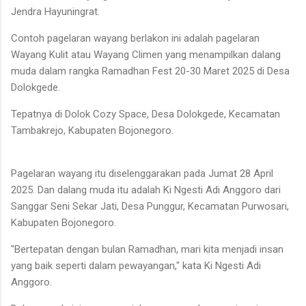
Jendra Hayuningrat.
Contoh pagelaran wayang berlakon ini adalah pagelaran
Wayang Kulit atau Wayang Climen yang menampilkan dalang
muda dalam rangka Ramadhan Fest 20-30 Maret 2025 di Desa
Dolokgede.
Tepatnya di Dolok Cozy Space, Desa Dolokgede, Kecamatan
Tambakrejo, Kabupaten Bojonegoro.
Pagelaran wayang itu diselenggarakan pada Jumat 28 April
2025. Dan dalang muda itu adalah Ki Ngesti Adi Anggoro dari
Sanggar Seni Sekar Jati, Desa Punggur, Kecamatan Purwosari,
Kabupaten Bojonegoro.
"Bertepatan dengan bulan Ramadhan, mari kita menjadi insan
yang baik seperti dalam pewayangan," kata Ki Ngesti Adi
Anggoro.