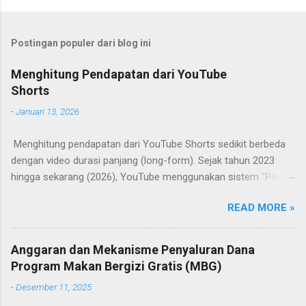
o
m
Postingan populer dari blog ini
e
n
Menghitung Pendapatan dari YouTube
Shorts
t
a
-
Januari 13, 2026
r
Menghitung pendapatan dari YouTube Shorts sedikit berbeda
dengan video durasi panjang (long-form). Sejak tahun 2023
hingga sekarang (2026), YouTube menggunakan sistem "Pool
Iklan Shorts" atau penampungan dana global.
READ MORE »
Anggaran dan Mekanisme Penyaluran Dana
Program Makan Bergizi Gratis (MBG)
-
Desember 11, 2025